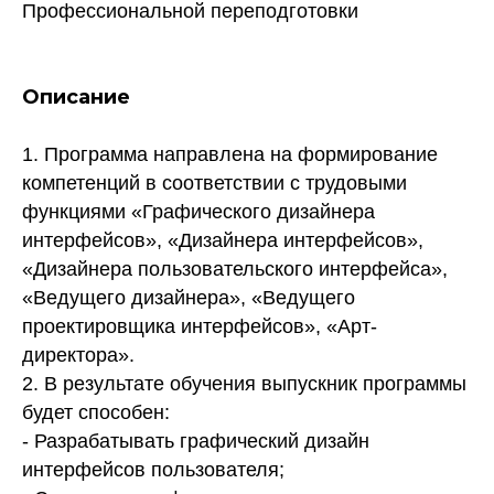
Профессиональной переподготовки
Описание
ТОРГОВО-ПРОМЫШЛЕННАЯ ПАЛАТА РОССИЙСКОЙ
ФЕДЕРАЦИИ МЕЖДУНАРОДНЫЙ ИНСТИТУТ
МЕНЕДЖМЕНТА ОБЪЕДИНЕНИЙ
ПРЕДПРИНИМАТЕЛЕЙ
1. Программа направлена на формирование
Об институте
Дипломные работы (ВКР)
компетенций в соответствии с трудовыми
Каталог курсов
Новости
функциями «Графического дизайнера
Преподаватели
Контакты
интерфейсов», «Дизайнера интерфейсов»,
Библиотека
Научные работы Института
«Дизайнера пользовательского интерфейса»,
«Ведущего дизайнера», «Ведущего
Сведения об образовательной организации
План мероприятий
проектировщика интерфейсов», «Арт-
Политика обработки персональных данных
директора».
2. В результате обучения выпускник программы
будет способен:
+7 (495) 134-34- 71
tpprf@iimba.ru
- Разрабатывать графический дизайн
Чистопрудный бул., 5, Москва
интерфейсов пользователя;
COPYRIGHT © МИМОП ТПП РФ
ДИЗАЙН