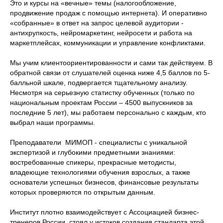
Это и курсы на «вечные» темы (налогообложение,
продвижение продаж с помощью интернета). И оперативно
«собранные» в ответ на запрос целевой аудитории -
антихрупкость, нейромаркетинг, нейросети и работа на
маркетплейсах, коммуникации и управление конфликтами.
Мы учим клиентоориентированности и сами так действуем. В
обратной связи от слушателей оценка ниже 4,5 баллов по 5-
балльной шкале, подвергается тщательному анализу.
Несмотря на серьезную статистку обученных (только по
национальным проектам России – 4500 выпускников за
последние 5 лет), мы работаем персонально с каждым, кто
выбрал наши программы.
Преподаватели МИМОП - специалисты с уникальной
ТОРГОВО-ПРОМЫШЛЕННАЯ ПАЛАТА
экспертизой и глубокими предметными знаниями:
РОССИЙСКОЙ ФЕДЕРАЦИИ МЕЖДУНАРОДНЫЙ
ИНСТИТУТ МЕНЕДЖМЕНТА ОБЪЕДИНЕНИЙ
востребованные спикеры, прекрасные методисты,
ПРЕДПРИНИМАТЕЛЕЙ
владеющие технологиями обучения взрослых, а также
основатели успешных бизнесов, финансовые результаты
Об институте
Дипломные работы (ВКР)
которых проверяются по открытым данным.
Каталог курсов
Новости
Преподаватели
Контакты
Институт плотно взаимодействует с Ассоциацией бизнес-
Библиотека
тренеров России, стоял у истоков создания стандарта этой