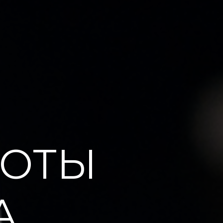
БОТЫ
А