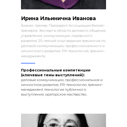
Ирина Ильинична Иванова
Бизнес-тренер. Президент Ассоциации бизнес-
тренеров. Эксперт в области делового общения,
управления, коммуникации, лидерского
развития. 20-летний опыт ведения тренингов по
деловой коммуникации, профессионального и
личностного развития, PR-технологий, тренинг-
менеджмента.
Профессиональные компетенции
(ключевые темы выступлений):
деловые коммуникации, профессиональное и
личностное развитие, PR-технологии, тренинг-
менеджмент, технология публичного
выступления, ораторское мастерство.