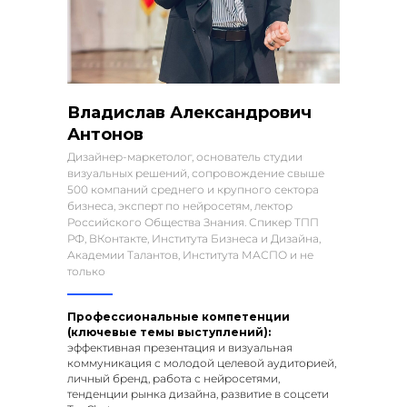
Владислав Александрович
Антонов
Дизайнер-маркетолог, основатель студии
визуальных решений, сопровождение свыше
500 компаний среднего и крупного сектора
бизнеса, эксперт по нейросетям, лектор
Российского Общества Знания. Спикер ТПП
РФ, ВКонтакте, Института Бизнеса и Дизайна,
Академии Талантов, Института МАСПО и не
только
Профессиональные компетенции
(ключевые темы выступлений):
эффективная презентация и визуальная
коммуникация с молодой целевой аудиторией,
личный бренд, работа с нейросетями,
тенденции рынка дизайна, развитие в соцсети