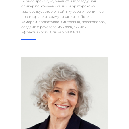
Бизнес-тренер, журналист и телеведущая,
спикер по коммуникации и ораторскому
мастерству, автор онлайн-курсов и тренингов
по риторике и коммуникации, работе с
камерой, подготовке к интервью, переговорам,
созданию речевого имиджа, личной
эффективности. Спикер МИМОП.
ТОРГОВО-ПРОМЫШЛЕННАЯ ПАЛАТА
РОССИЙСКОЙ ФЕДЕРАЦИИ МЕЖДУНАРОДНЫЙ
ИНСТИТУТ МЕНЕДЖМЕНТА ОБЪЕДИНЕНИЙ
ПРЕДПРИНИМАТЕЛЕЙ
Об институте
Дипломные работы (ВКР)
Каталог курсов
Новости