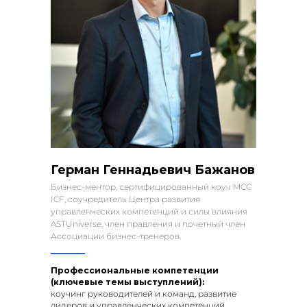
Герман Геннадьевич Бажанов
Бизнес-ментор, сертифицированный коуч MCC
ICF, соучредитель Центра развития
управленческих компетенций и силы влияния
ASTUniverse, член правления и почетный член
Ассоциации бизнес-тренеров.
Профессиональные компетенции
(ключевые темы выступлений):
коучинг руководителей и команд, развитие
лидеров и управленческих компетенций.