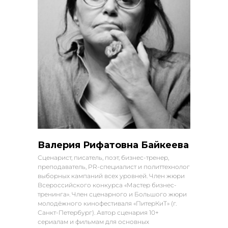
Валерия Рифатовна Байкеева
Сценарист, писатель, поэт, бизнес-тренер,
преподаватель, PR-специалист и политтехнолог
выборных кампаний всех уровней. Член жюри
Всероссийского конкурса «Мастер бизнес-
тренинга». Член сценарного и Большого жюри
молодёжного кинофестиваля «ПитерКиТ» (г.
Санкт-Петербург). Автор сценария 10+
сериалам и фильмам для основных