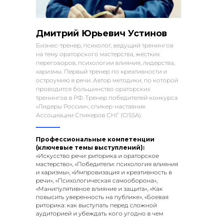
Дмитрий Юрьевич Устинов
Бизнес-тренер, психолог, ведущий тренингов
на тему ораторского мастерства, жестких
переговоров, психологии влияния, лидерства,
харизмы. Первый тренер по креативности и
остроумию в речи. Автор методики, по которой
проводится большинство ораторских
тренингов в РФ. Тренер победителей конкурса
«Лидеры России», спикер-наставник
Ассоциации Спикеров СНГ (CISSA).
Профессиональные компетенции
(ключевые темы выступлений):
«Искусство речи: риторика и ораторское
мастерство», «Победители: психология влияния
и харизмы», «Импровизация и креативность в
речи», «Психологическая самооборона»,
«Манипулятивное влияние и защита», «Как
повысить уверенность на публике», «Боевая
риторика: как выступать перед сложной
аудиторией и убеждать кого угодно в чем