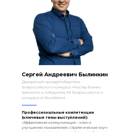
Сергей Андреевич Былинкин
Двукратный призер/победитель
Всероссийского конкурса «Мастер бизнес-
тренинга» и победитель ХХ Всероссийского
конкурса от BuroAkzent
Профессиональные компетенции
(ключевые темы выступлений):
«Эффективная коммуникация – ключ к
улучшению показателей»; стратегическая коуч-