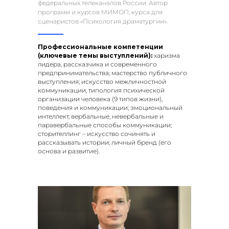
федеральных телеканалов России. Автор
программ и курсов МИМОП, курса для
сценаристов «Психология драматургии».
Профессиональные компетенции
(ключевые темы выступлений):
харизма
лидера, рассказчика и современного
предпринимательства; мастерство публичного
выступления; искусство межличностной
коммуникации, типология психической
организации человека (9 типов жизни),
поведения и коммуникации; эмоциональный
интеллект, вербальные, невербальные и
паравербальные способы коммуникации;
сторителлинг – искусство сочинять и
рассказывать истории; личный бренд (его
основа и развитие).