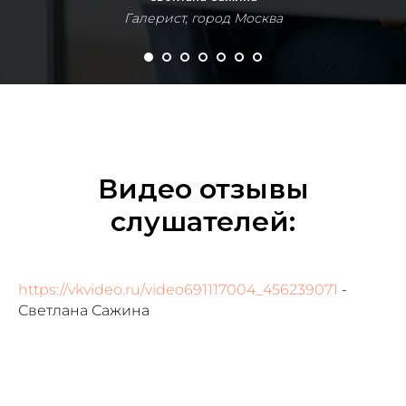
Галерист, город Москва
Видео отзывы
слушателей:
https://vkvideo.ru/video691117004_456239071
-
Светлана Сажина