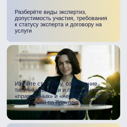
Узнать стоимость
МИМОП ТПП РФ – главные
по бизнес-образованию в
России
Экспертный центр с 400-летней системной
историей (через ТПП), где формируются
компетенции будущего
Только за последние 5 лет —
более 4 500 выпускников по
федеральным программам
Обучаем руководителей ТПП, ассоциаций,
владельцев и топ-менеджеров МСП
и крупных компаний
Все программы завершаются официальным
документом установленного гос.образца
Участвуем в реализации национальных
проектов