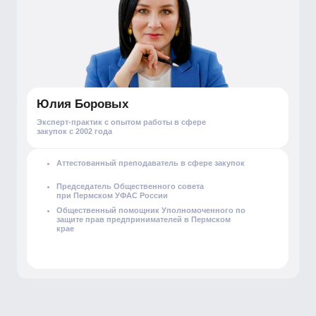
Библиотека
Научные работы Института
Сведения об образовательной организации
План мероприятий
Политика обработки персональных данных
+7 (495) 134-34- 71
tpprf@iimba.ru
Чистопрудный бул., 5, Москва
COPYRIGHT © МИМОП ТПП РФ
ДИЗАЙН