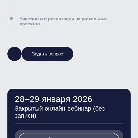
закупок с 2002 года
Аттестованный преподаватель в сфере закупок
Председатель Общественного совета
при Пермском УФАС России
Общественный помощник Уполномоченного по
защите прав предпринимателей в Пермском
крае
28–29 января 2026 — обучение
6 000
₽
Вы получите
Участие в закрытом вебинаредля
специалистов ТПП
Комплект методических материалов