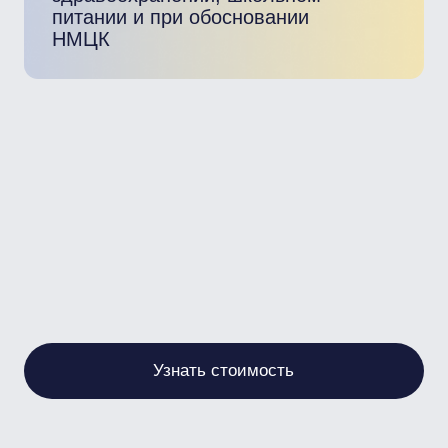
Порядок проведения экспертизы
Отличительные особенности экспертизы товаров,
работ, услуг Виды экспертиз, особенности по 44-ФЗ
Сроки и ответственность эксперта
Требования к экспертному заключению: структура,
выводы, ошибки
Национальный режим: изменения 2025–2026 гг.,
документы, замена производителя
Блок 3
Отраслевые кейсы и практика
Замена товара на «улучшенный»: как обосновать и
проверить
Экспертиза НМЦК: соответствие закону и рыночным
ценам
Экспертиза питания в школах и детсадах
Строительные и медицинские экспертизы
(медикаменты, изделия)
Ответим на ваши вопросы