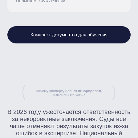
Разберёте виды экспертиз,
допустимость участия, требования
к статусу эксперта и договору на
услуги
Экспертное заключение: как
не проиграть в суде
Изучите структуру, содержание,
типичные ошибки и примеры
«правильных» и «неправильных»
заключений по практике 2025 года
Национальный режим и
замена товаров
Поймёте, какие документы
должен проверять эксперт, можно
ли менять страну происхождения
и где проходят границы