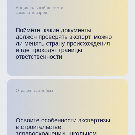
Задать вопрос
28–29 января 2026
Закрытый онлайн-вебинар (без
записи)
Модули программы
Блок 1
Экспертиза в сфере закупок
Обзор законодательства, изменения с 2026 года,
тренды развития ФКС
Виды экспертиз, особенности по 44-ФЗ
Привлечение внешних экспертов: требования,
документы, статус
Допустимость проведения экспертизы:
уведомления, риски, судебная практика
Особенности договора и порядок оплаты
Блок 2