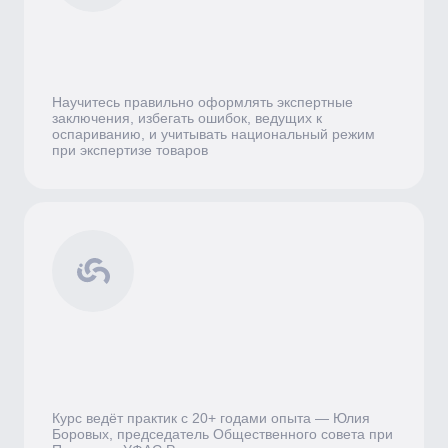
Почему эксперту нельзя игнорировать
изменения в ФКС?
В 2026 году ужесточается ответственность
за некорректные заключения. Суды всё
чаще отменяют результаты закупок из-за
ошибок в экспертизе. Национальный
режим, новые требования к НМЦК,
замена товаров — всё это требует
глубокого понимания не только закона, но
и практики его применения
Освойте компетенции,
которые защитят вас как
эксперта
Правовые основы экспертизы