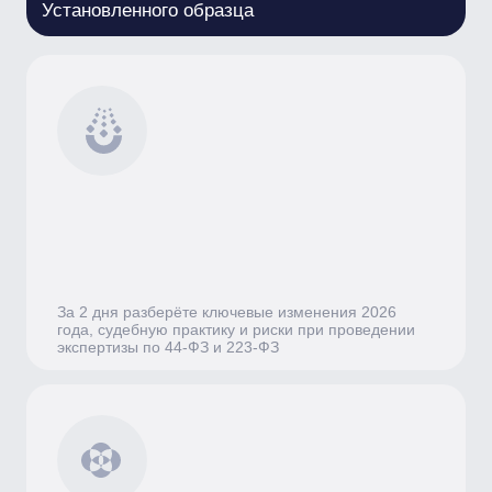
Научитесь правильно оформлять экспертные
заключения, избегать ошибок, ведущих к
оспариванию, и учитывать национальный режим
при экспертизе товаров
Курс ведёт практик с 20+ годами опыта — Юлия
Боровых, председатель Общественного совета при
Пермском УФАС России
Комплект документов для обучения