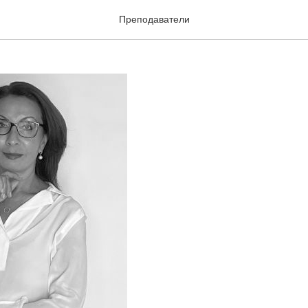
Булатовна Кондратьева
Преподаватели