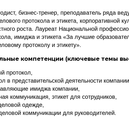
тодист, бизнес-тренер, преподаватель ряда ве
лового протокола и этикета, корпоративной ку
стного роста. Лауреат Национальной професси
кола, имиджа и этикета «За лучшие образовате
ловому протоколу и этикету».
ьные компетенции (ключевые темы вы
й протокол,
ол в представительской деятельности компании
тавляющие имиджа компании,
ая коммуникация, этикет для сотрудников,
деловой одежде,
деловой коммуникации для руководителей.