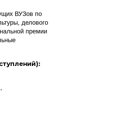
дущих ВУЗов по
льтуры, делового
ональной премии
льные
ступлений):
,