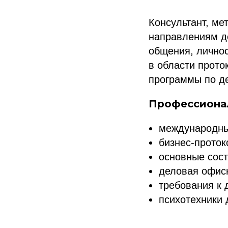
Консультант, ме
направлениям де
общения, лично
в области прото
программы по де
Профессионал
международны
бизнес-проток
основные сос
деловая офисн
требования к 
психотехники 