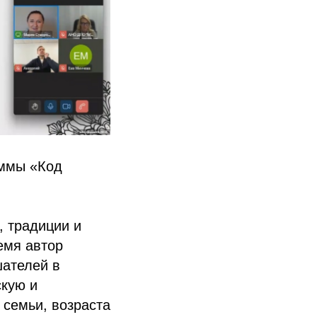
аммы «Код
, традиции и
емя автор
шателей в
скую и
 семьи, возраста