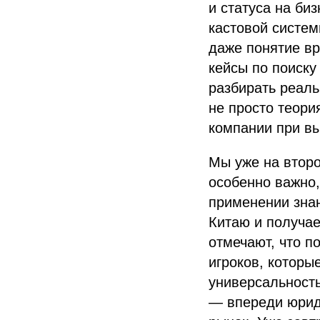
и статуса на би
кастовой систем
даже понятие вр
кейсы по поиску
разбирать реал
не просто теори
компании при вы
Мы уже на второ
особенно важно
применении зна
Китаю и получае
отмечают, что п
игроков, которы
универсальност
— впереди юрид