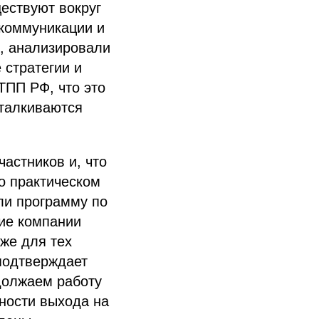
ществуют вокруг
 коммуникации и
е, анализировали
 стратегии и
ТПП РФ, что это
сталкиваются
астников и, что
о практическом
ли программу по
щие компании
же для тех
 подтверждает
должаем работу
ности выхода на