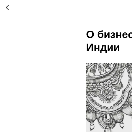
О бизне
Индии