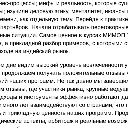
знес-процессы; мифы и реальность, которые су
ы; изучили деловую этику, менталитет, нюансы
емени, как отдельную тему. Перейдя к практик
 партнёров. Начали отрабатывать переговорные
ьные ситуации. Самое ценное в курсах МИМОП 
я, а прикладной разбор примеров, с которыми 
ходе на индийский рынок.
м дне видим высокий уровень вовлечённости уч
, продолжаем получать положительные отзывы 
ний наших программ. Не так давно мы заверши
м отзывы, где участники рынка, крупные веду
одходы и инструменты эффективно работают да
е много лет взаимодействуют со странами, что
ь и прикладную ценность наших программ. Про
ические аспекты, арбитраж и реальные возмож