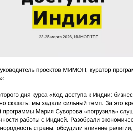
руководитель проектов МИМОП, куратор прогр
»:
торого дня курса «Код доступа к Индии: бизнес
о сказать: мы задали сильный темп. За это вр
й программы Мария Суворова «погрузила» слу
нности работы с Индией. Разобрали экономиче
нородность страны; обсудили влияние религии,