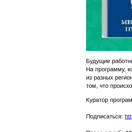
Будущие работни
На программу, к
из разных регио
том, что происх
Куратор програ
Подписаться:
ht