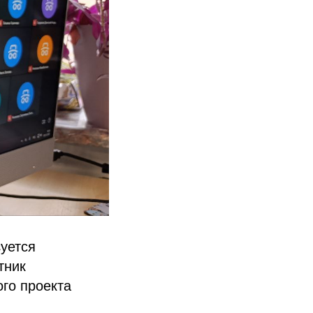
уется
тник
го проекта