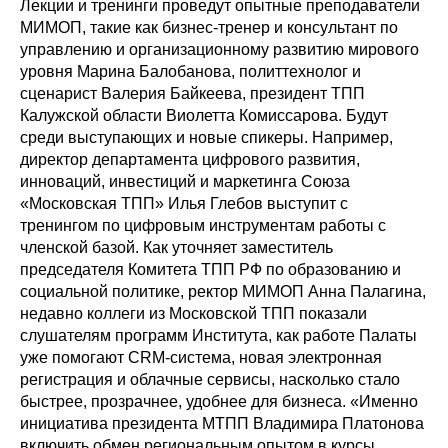
Лекции и тренинги проведут опытные преподаватели
МИМОП, такие как бизнес-тренер и консультант по
управлению и организационному развитию мирового
уровня Марина Балобанова, политтехнолог и
сценарист Валерия Байкеева, президент ТПП
Калужской области Виолетта Комиссарова. Будут
среди выступающих и новые спикеры. Например,
директор департамента цифрового развития,
инноваций, инвестиций и маркетинга Союза
«Московская ТПП» Илья Глебов выступит с
тренингом по цифровым инструментам работы с
членской базой. Как уточняет заместитель
председателя Комитета ТПП РФ по образованию и
социальной политике, ректор МИМОП Анна Палагина,
недавно коллеги из Московской ТПП показали
слушателям программ Института, как работе Палаты
уже помогают CRM‑система, новая электронная
регистрация и облачные сервисы, насколько стало
быстрее, прозрачнее, удобнее для бизнеса. «Именно
инициатива президента МТПП Владимира Платонова
включить обмен региональным опытом в курсы