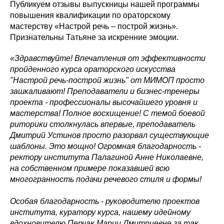
Публикуем отзывы выпускницы нашей программы
повышения квалификации по ораторскому
мастерству «Настрой речь – построй жизнь».
Признательны Татьяне за искренние эмоции.
«Здравствуйте! Впечатления от эффективности
пройденного курса ораторского искусства
"Настрой речь-построй жизнь" от МИМОП просто
зашкаливают! Преподаватели и бизнес-тренеры
проекта - профессионалы высочайшего уровня и
мастерства! Полное восхищение! С темой боевой
риторики столкнулась впервые, преподаватель
Дмитрий Устинов просто разорвал существующие
шаблоны. Это мощно! Огромная благодарность -
ректору института Палагиной Анне Николаевне,
на собственном примере показавшей всю
многогранность подачи речевого стиля и формы!
Особая благодарность - руководителю проектов
института, куратору курса, нашему идейному
вдохновителю Перчак Марии Дмитриевне за так