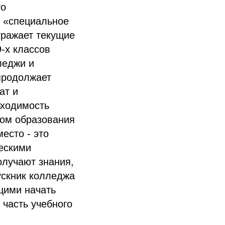
го
 «специальное
тражает текущие
-х классов
леджи и
 продолжает
ат и
бходимость
вом образования
есто - это
ескими
олучают знания,
ускник колледжа
щими начать
 часть учебного