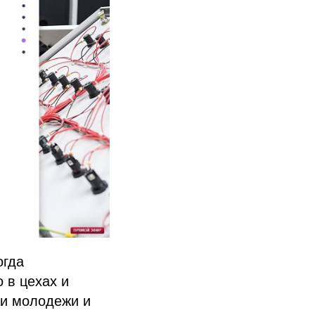
огда
 в цехах и
ии молодежи и