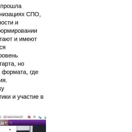
о прошла
анизациях СПО,
ности и
формировании
отают и имеют
ся
ровень
тарта, но
 формата, где
ия.
ку
ики и участие в