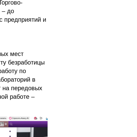
Торгово-
 – до
с предприятий и
ных мест
сту безработицы
работу по
бораторий в
т на передовых
ной работе –