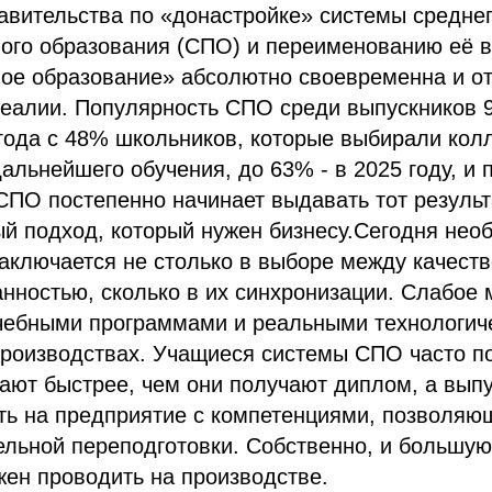
авительства по «донастройке» системы средне
ого образования (СПО) и переименованию её в
ое образование» абсолютно своевременна и о
еалии. Популярность СПО среди выпускников 9
года с 48% школьников, которые выбирали кол
альнейшего обучения, до 63% - в 2025 году, и
СПО постепенно начинает выдавать тот результ
й подход, который нужен бизнесу.Сегодня нео
аключается не столько в выборе между качест
анностью, сколько в их синхронизации. Слабое м
чебными программами и реальными технологич
производствах. Учащиеся системы СПО часто п
ают быстрее, чем они получают диплом, а вып
ть на предприятие с компетенциями, позволяю
ельной переподготовки. Собственно, и большую
ен проводить на производстве.