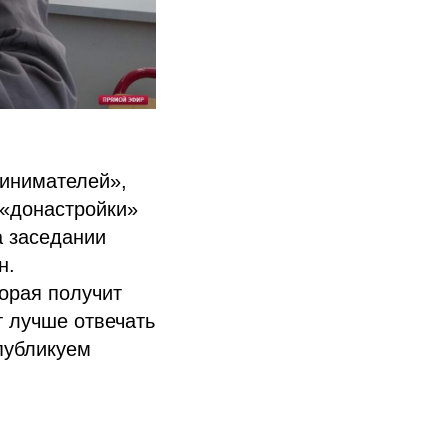
инимателей»,
 «донастройки»
а заседании
н.
торая получит
 лучше отвечать
публикуем