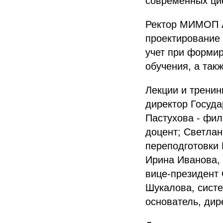
современных ци
Ректор МИМОП А
проектирование 
учет при формир
обучения, а так
Лекции и трени
директор Госуд
Пастухова - фил
доцент; Светла
переподготовки 
Ирина Иванова, 
вице-президент 
Шукалова, систе
основатель, дир