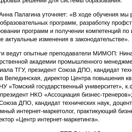
фровых решений для системы образования.
нна Палагина уточняет: «В ходе обучения мы
образовательных программ, разработку профст
овании программ и получении компетенций по 
же актуальные изменения в законодательстве».
нги ведут опытные преподаватели МИМОП: Нина
арственной академии промышленного менеджме
иала ТГУ, президент Союза ДПО, кандидат техн
на Велединская, директор Центра повышения к
НУ «Томский государственный университет», к.ф
президент НКО «Ассоциация бизнес-тренеров»;
Союза ДПО, кандидат технических наук, доцент
мный интернет-маркетолог, практикующий бизн
ектор «Центр интернет-маркетинга».