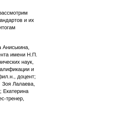
 рассмотрим
андартов и их
итогам
 Аниськина,
нта имени Н.П.
ических наук,
валификации и
ил.н., доцент;
 Зоя Лалаева,
; Екатерина
ес-тренер,