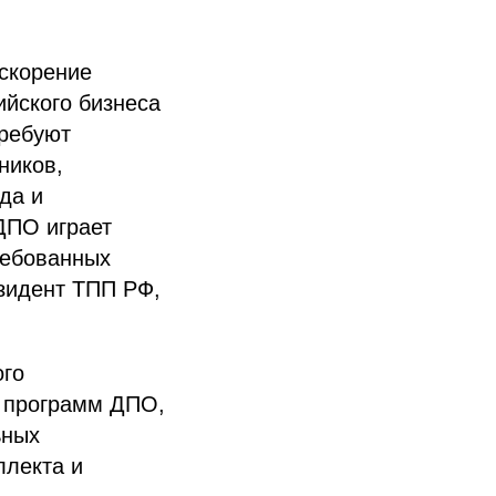
скорение
ийского бизнеса
требуют
ников,
да и
ДПО играет
ребованных
езидент ТПП РФ,
ого
х программ ДПО,
ьных
ллекта и