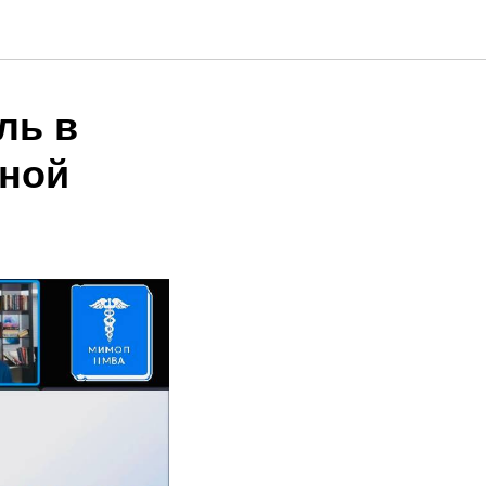
ль в
нной