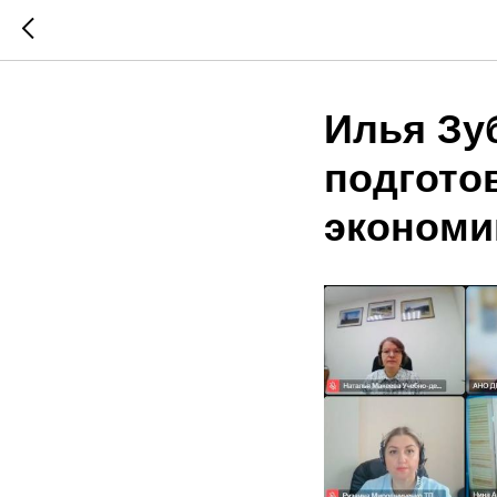
Илья Зу
подгото
экономи