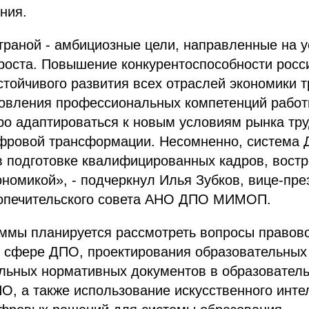
ния.
траной - амбициозные цели, направленные на у
роста. Повышение конкурентоспособности росс
стойчивого развития всех отраслей экономики 
новления профессиональных компетенций работ
ро адаптироваться к новым условиям рынка тру
фровой трансформации. Несомненно, система 
в подготовке квалифицированных кадров, вост
номикой», - подчеркнул Илья Зубков, вице-пр
опечительского совета АНО ДПО МИМОП.
аммы планируется рассмотреть вопросы правов
в сфере ДПО, проектирования образовательны
альных нормативных документов в образовател
О, а также использование искусственного инте