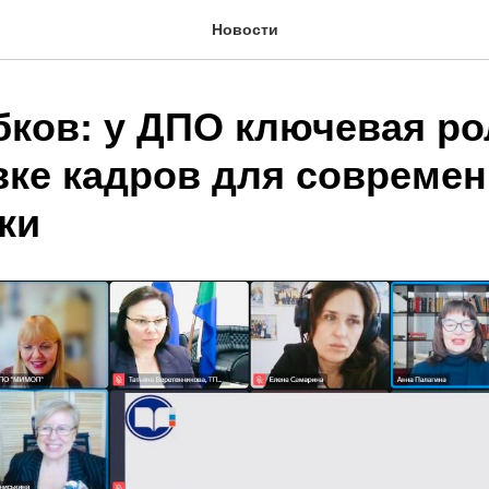
Новости
бков: у ДПО ключевая ро
вке кадров для совреме
ки