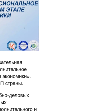
вательная
лнительное
 экономики».
П страны.
ебно-деловых
ных
полнительного и