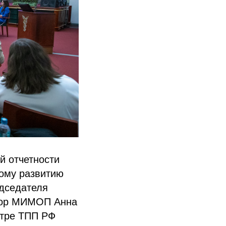
й отчетности
ому развитию
едседателя
ктор МИМОП Анна
нтре ТПП РФ