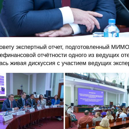
овету экспертный отчет, подготовленный МИМО
ефинансовой отчётности одного из ведущих от
ась живая дискуссия с участием ведущих экспе