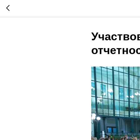
Участво
отчетно