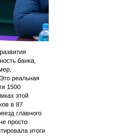
 развития
ность банка,
мер,
 Это реальная
ти 1500
амках этой
ков в 87
еезд главного
не просто
нтировала итоги