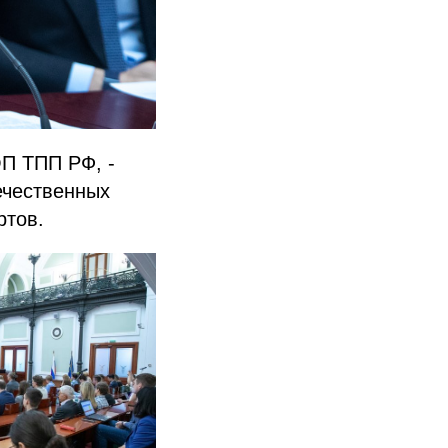
П ТПП РФ, -
ечественных
ртов.