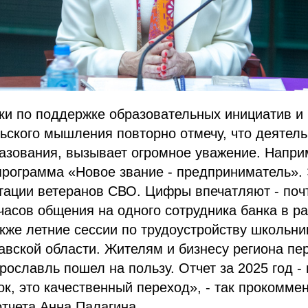
ки по поддержке образовательных инициатив и
ского мышления повторно отмечу, что деятель
азования, вызывает огромное уважение. Напри
программа «Новое звание - предприниматель».
тации ветеранов СВО. Цифры впечатляют - поч
часов общения на одного сотрудника банка в р
кже летние сессии по трудоустройству школьни
вской области. Жителям и бизнесу региона пер
рославль пошел на пользу. Отчет за 2025 год - 
к, это качественный переход», - так прокомме
тчета Анна Палагина.