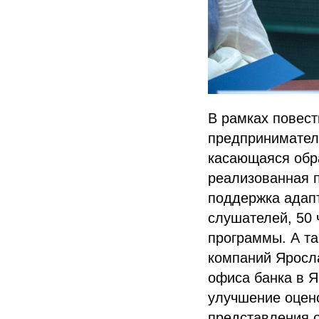
В рамках повест
предприниматель
касающаяся обр
реализованная 
поддержка адап
слушателей, 50 
программы. А та
компаний Яросла
офиса банка в Я
улучшение оцено
представления о