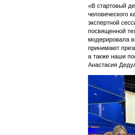
«В стартовый де
человеческого к
экспертной сесс
посвященной те
модерировала в
принимают през
а также наши п
Анастасия Деду