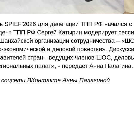
ь SPIEF’2026 для делегации ТПП РФ начался с
идент ТПП РФ Сергей Катырин модерирует сесс
Шанхайской организации сотрудничества – «ШО
о-экономической и деловой повестки». Дискусси
тавителей стран - ведущих членов ШОС, делов
гиональных палат», - передает Анна Палагина.
 соцсети ВКонтакте Анны Палагиной