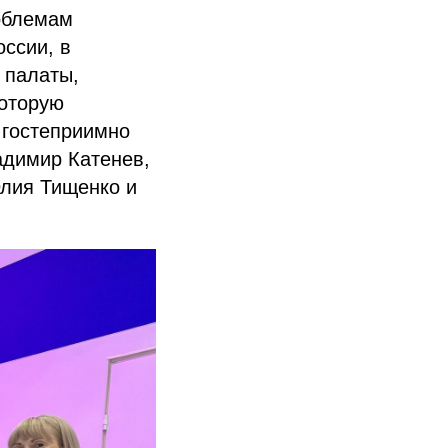
роблемам
ссии, в
 палаты,
которую
 гостеприимно
адимир Катенев,
Юлия Тищенко и