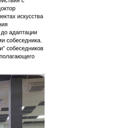
ействия с
доктор
ектах искусства
ния
 до адаптации
ми собеседника.
и" собеседников
ополагающего