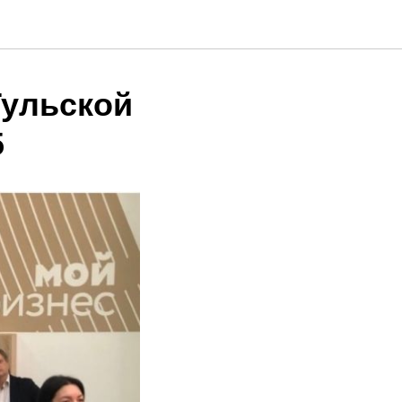
ульской
5