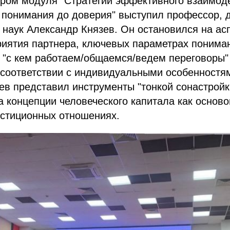
ром модуля "Стратегии эффективного взаимод
 понимания до доверия" выступил профессор, 
 наук Александр Князев. Он остановился на асп
риятия партнера, ключевых параметрах понима
 "с кем работаем/общаемся/ведем переговоры"
 соответствии с индивидуальными особенностя
в представил инструменты "тонкой сонастройк
а концепции человеческого капитала как основ
естиционных отношениях.