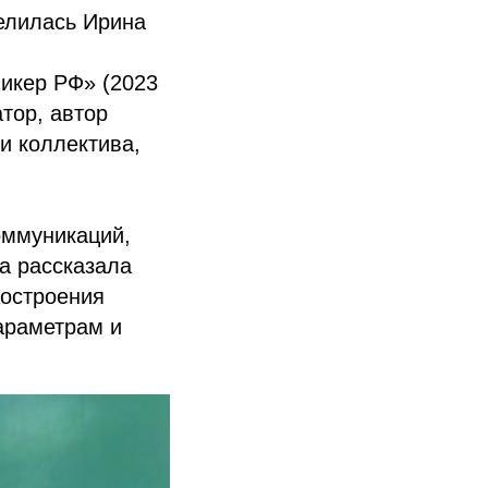
елилась Ирина
пикер РФ» (2023
атор, автор
и коллектива,
оммуникаций,
а рассказала
построения
араметрам и