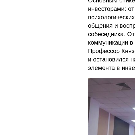
Основным спике
инвесторами: от
психологических
общения и восп
собеседника. От
коммуникации в
Профессор Князе
и остановился н
элемента в инв