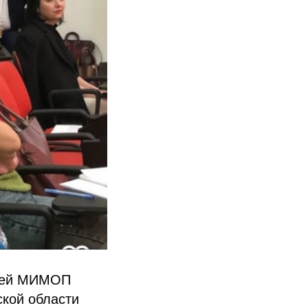
елей МИМОП
ской области