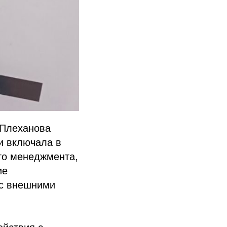
.Плеханова
и включала в
ого менеджмента,
ие
 с внешними