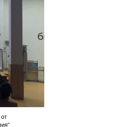
 от
вия"