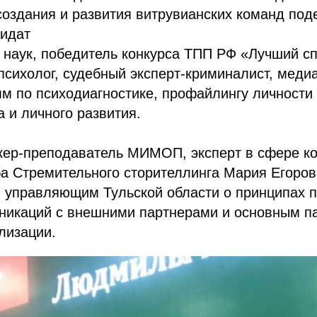
оздания и развития витрувианских команд под
дидат
 наук, победитель конкурса ТПП РФ «Лучший с
й психолог, судебный эксперт-криминалист, меди
м по психодиагностике, профайлингу личности 
а и личного развития.
кер-преподаватель МИМОП, эксперт в сфере к
а Стремительного сторителлинга Мария Егоров
 управляющим Тульской области о принципах 
уникаций с внешними партнерами и основным п
лизации.