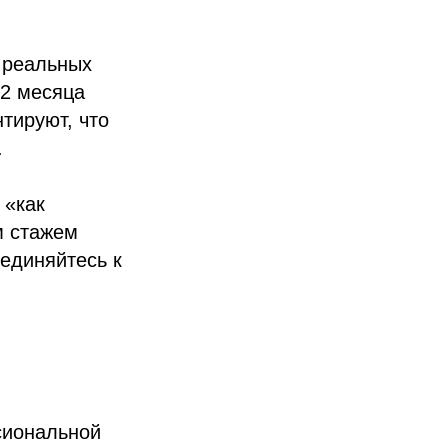
 реальных
 2 месяца
тируют, что
.
 «как
м стажем
оединяйтесь к
сиональной