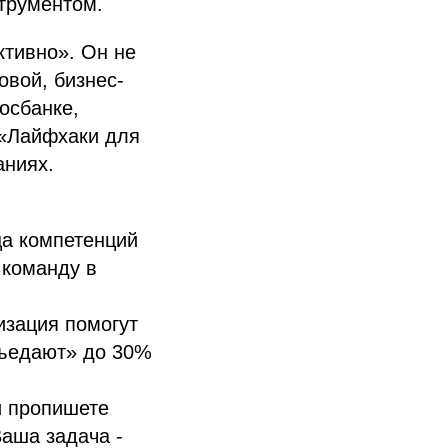
струментом.
ктивно». Он не
овой, бизнес-
осбанке,
 «Лайфхаки для
аниях.
ца компетенций
 команду в
изация помогут
съедают» до 30%
и пропишете
Ваша задача -