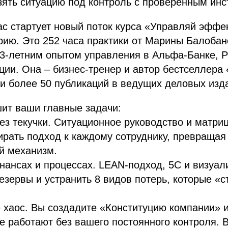
зять ситуацию под контроль с проверенным ин
нас стартует новый поток курса «Управляй эффе
рию. Это 252 часа практики от Марины Балобан
23-летним опытом управления в Альфа-Банке, Р
ции. Она – бизнес-тренер и автор бестселлера
и более 50 публикаций в ведущих деловых изд
ит ваши главные задачи:
ез текучки. Ситуационное руководство и матри
ирать подход к каждому сотруднику, превращая
й механизм.
нансах и процессах. LEAN-подход, 5С и визуал
езервы и устранить 8 видов потерь, которые «
е хаос. Вы создадите «Конституцию компании» 
е работают без вашего постоянного контроля. 