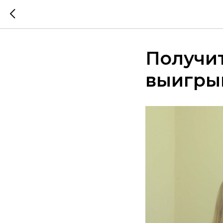
Получит
выигры