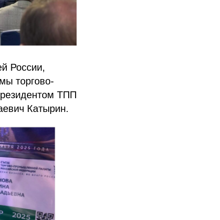
й России,
мы торгово-
 Президентом ТПП
аевич Катырин.