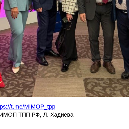
tps://t.me/MIMOP_tpp
ИМОП ТПП РФ, Л. Хадиева