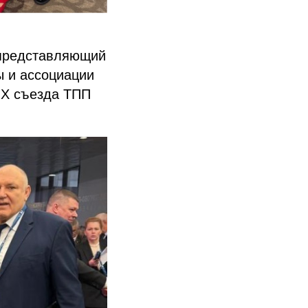
, представляющий
ы и ассоциации
IX съезда ТПП