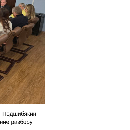
й Подшибякин
ние разбору