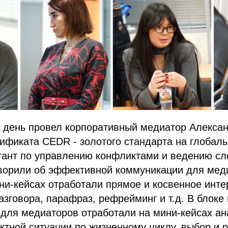
 день провел корпоративный медиатор Алексан
ификата CEDR - золотого стандарта на глобал
ьтант по управлению конфликтами и ведению с
оворили об эффективной коммуникации для мед
ни-кейсах отработали прямое и косвенное инт
зговора, парафраз, рефрейминг и т.д. В блоке
для медиаторов отработали на мини-кейсах ан
ктной ситуации по жизненному циклу, выбор и 