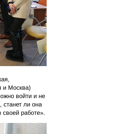
кая,
я и Москва)
ожно войти и не
, станет ли она
 своей работе».