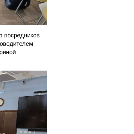
ю посредников
ководителем
Ириной