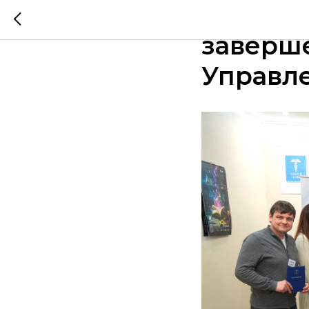
Состоял
заверш
Управл