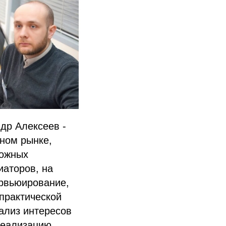
др Алексеев -
ьном рынке,
ложных
иаторов, на
ервьюирование,
 практической
ализ интересов
реализацию