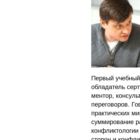
Первый учебный
обладатель серт
ментор, консул
переговоров. Г
практических ми
суммирование ра
конфликтологии 
сторон и конфли