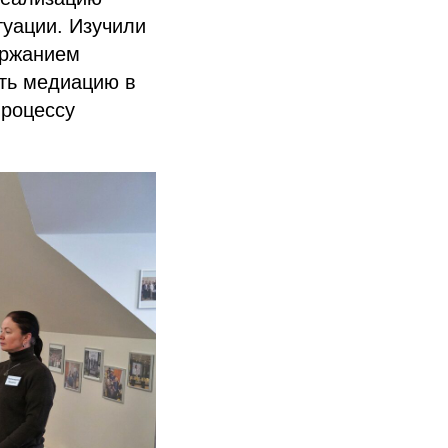
туации. Изучили
ержанием
ать медиацию в
процессу