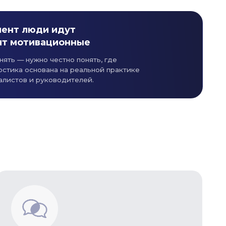
идут
ционные
естно понять, где
а на реальной практике
водителей.