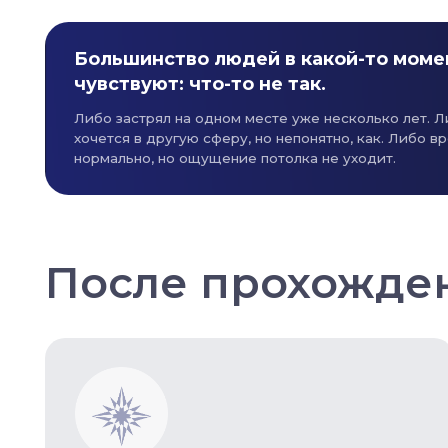
Большинство людей в какой-то момент
чувствуют: что-то не так.
Либо застрял на одном месте уже несколько лет. Либо
хочется в другую сферу, но непонятно, как. Либо вроде вс
нормально, но ощущение потолка не уходит.
После прохождения