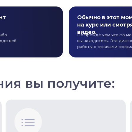
Обычно в этот момент люди 
на курс или смотрят мотива
видео.
Но прежде чем что-то менять — нужно ч
ё
вы находитесь. Эта диагностика основан
работы с тысячами специалистов и руко
 вы получите: